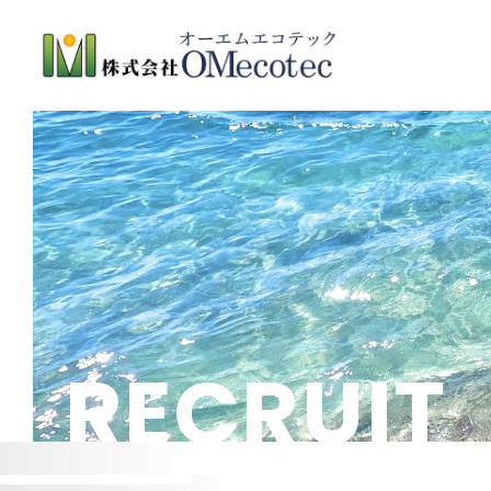
R
E
C
R
U
I
T